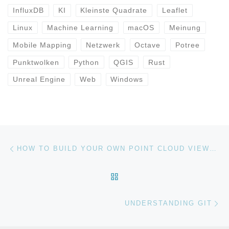
InfluxDB
KI
Kleinste Quadrate
Leaflet
Linux
Machine Learning
macOS
Meinung
Mobile Mapping
Netzwerk
Octave
Potree
Punktwolken
Python
QGIS
Rust
Unreal Engine
Web
Windows
Beitragsnavigation
Vorheriger Beitrag
HOW TO BUILD YOUR OWN POINT CLOUD VIEWER WITH RUST AND MACROQUAD
ZURÜCK ZUR BEITRAGSL
Nä
UNDERSTANDING GIT