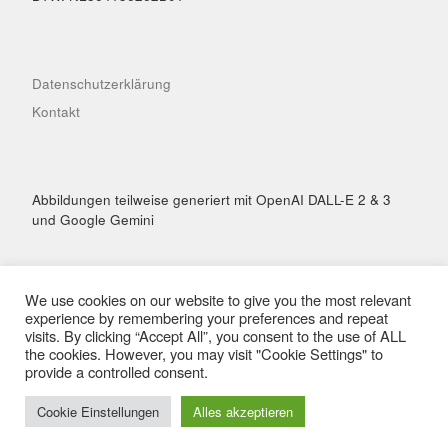
Datenschutzerklärung
Kontakt
Abbildungen teilweise generiert mit OpenAI DALL-E 2 & 3
und Google Gemini
We use cookies on our website to give you the most relevant
experience by remembering your preferences and repeat
visits. By clicking “Accept All”, you consent to the use of ALL
© 2026
Hai Performance
– Alle Rechte vorbehalten
the cookies. However, you may visit "Cookie Settings" to
Präsentiert von
WP
– Entworfen mit dem
Customizr-Theme
provide a controlled consent.
Cookie Einstellungen
Alles akzeptieren