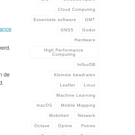
Cloud Computing
Essentiele software
GMT
mance
GNSS
Godot
Hardware
eerd.
High Performance
Computing
InfluxDB
n de
Kleinste kwadraten
d.
Leaflet
Linux
Machine Learning
macOS
Mobile Mapping
Mobiliteit
Netwerk
Octave
Opinie
Potree