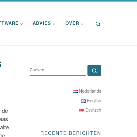
Search
FTWARE
ADVIES
OVER
s
ZOEKEN
Zoeken …
Nederlands
English
n de
Deutsch
laas
alte.
RECENTE BERICHTEN
nce