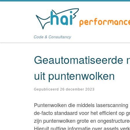
Ga naar inhoud
Code & Consultancy
Geautomatiseerde m
uit puntenwolken
Gepubliceerd
26 december 2023
Puntenwolken die middels laserscanning
de-facto standaard voor het efficient op 
zijn puntenwolken grote en ongestructur
Hieruit nuttige informatie over assets ve