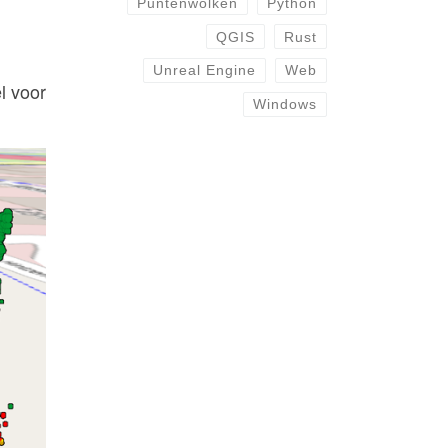
Puntenwolken
Python
QGIS
Rust
Unreal Engine
Web
l voor
Windows