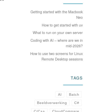
Getting started with the Macbook
Neo
How to get started with uv
What to run on your own server
Coding with AI – where are we in
mid-2026?
How to use two screens for Linux
Remote Desktop sessions
TAGS
AI
Batch
Beeldverwerking
C#
C/C++
CloudCompare