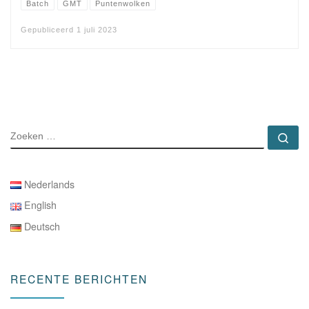
Batch
GMT
Puntenwolken
Gepubliceerd
1 juli 2023
ZOEKEN
Zo
Nederlands
English
Deutsch
RECENTE BERICHTEN