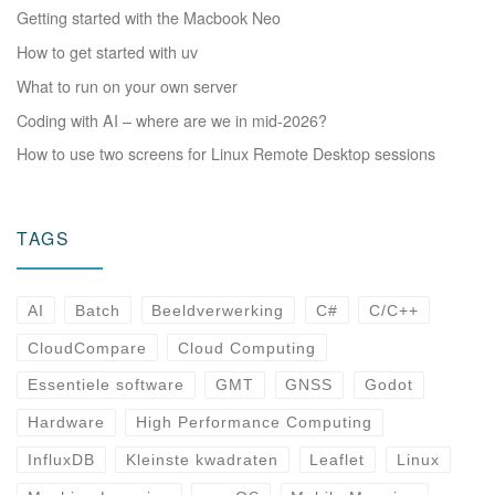
Getting started with the Macbook Neo
How to get started with uv
What to run on your own server
Coding with AI – where are we in mid-2026?
How to use two screens for Linux Remote Desktop sessions
TAGS
AI
Batch
Beeldverwerking
C#
C/C++
CloudCompare
Cloud Computing
Essentiele software
GMT
GNSS
Godot
Hardware
High Performance Computing
InfluxDB
Kleinste kwadraten
Leaflet
Linux