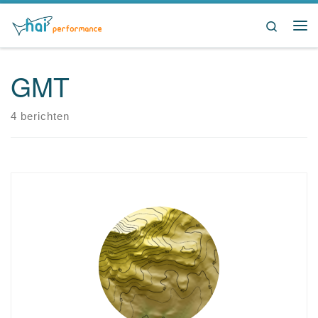
Ga naar inhoud
Search
Me
GMT
4 berichten