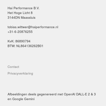
Hai Performance B.V.
Het Hoge Licht 8
3144DN Maassluis
tobias.wittwer@haiperformance.nl
+31-6-20876255
KvK: 86890794
BTW: NL864136262B01
Contact
Privacyverklaring
Afbeeldingen deels gegenereerd met OpenAI DALL-E 2 & 3
en Google Gemini