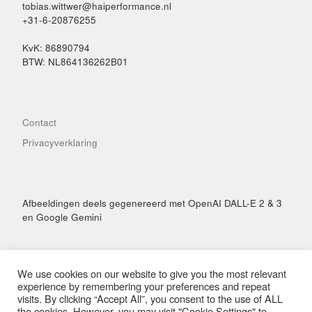
tobias.wittwer@haiperformance.nl
+31-6-20876255
KvK: 86890794
BTW: NL864136262B01
Contact
Privacyverklaring
Afbeeldingen deels gegenereerd met OpenAI DALL-E 2 & 3
en Google Gemini
We use cookies on our website to give you the most relevant
experience by remembering your preferences and repeat
visits. By clicking “Accept All”, you consent to the use of ALL
© 2026
Hai Performance
– Alle rechten voorbehouden
the cookies. However, you may visit "Cookie Settings" to