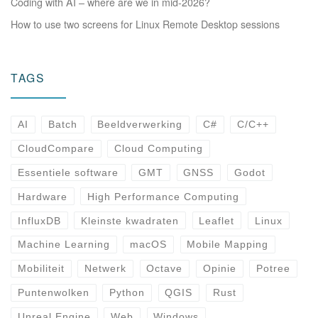
Coding with AI – where are we in mid-2026?
How to use two screens for Linux Remote Desktop sessions
TAGS
AI
Batch
Beeldverwerking
C#
C/C++
CloudCompare
Cloud Computing
Essentiele software
GMT
GNSS
Godot
Hardware
High Performance Computing
InfluxDB
Kleinste kwadraten
Leaflet
Linux
Machine Learning
macOS
Mobile Mapping
Mobiliteit
Netwerk
Octave
Opinie
Potree
Puntenwolken
Python
QGIS
Rust
Unreal Engine
Web
Windows